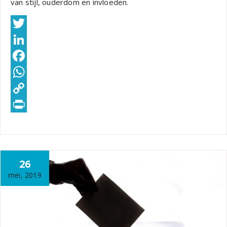
van stijl, ouderdom en invloeden.
Twitter
LinkedIn
Facebook
WhatsApp
Copy
Link
PrintFriendly
26
mei, 2019