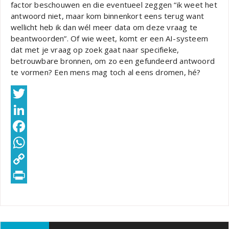
factor beschouwen en die eventueel zeggen “ik weet het
antwoord niet, maar kom binnenkort eens terug want
wellicht heb ik dan wél meer data om deze vraag te
beantwoorden”. Of wie weet, komt er een AI-systeem
dat met je vraag op zoek gaat naar specifieke,
betrouwbare bronnen, om zo een gefundeerd antwoord
te vormen? Een mens mag toch al eens dromen, hé?
Twitter
LinkedIn
Facebook
WhatsApp
Copy
Link
PrintFriendly