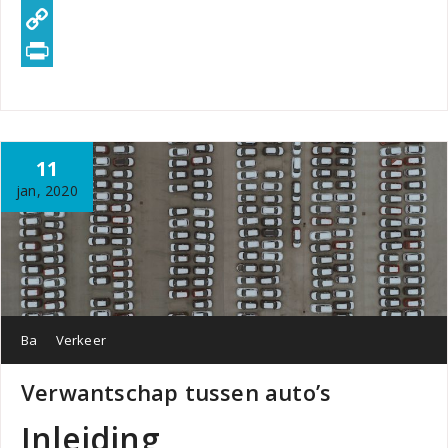
WhatsApp
Copy
Link
PrintFriendly
11
jan, 2020
Ba
Verkeer
Verwantschap tussen auto’s
Inleiding