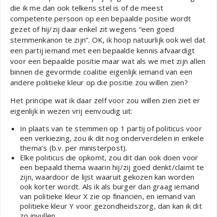
die ik me dan ook telkens stel is of de meest
competente persoon op een bepaalde positie wordt
gezet of hij/zij daar enkel zit wegens “een goed
stemmenkanon te zijn”. OK, ik hoop natuurlijk ook wel dat
een partij iemand met een bepaalde kennis afvaardigt
voor een bepaalde positie maar wat als we met zijn allen
binnen de gevormde coalitie eigenlijk iemand van een
andere politieke kleur op die positie zou willen zien?
Het principe wat ik daar zelf voor zou willen zien ziet er
eigenlijk in wezen vrij eenvoudig uit:
In plaats van te stemmen op 1 partij of politicus voor
een verkiezing, zou ik dit nog onderverdelen in enkele
thema’s (b.v. per ministerpost).
Elke politicus die opkomt, zou dit dan ook doen voor
een bepaald thema waarin hij/zij goed denkt/claimt te
zijn, waardoor de lijst waaruit gekozen kan worden
ook korter wordt. Als ik als burger dan graag iemand
van politieke kleur X zie op financiën, en iemand van
politieke kleur Y voor gezondheidszorg, dan kan ik dit
zo invullen.