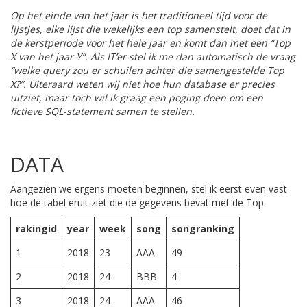
Op het einde van het jaar is het traditioneel tijd voor de
lijstjes, elke lijst die wekelijks een top samenstelt, doet dat in
de kerstperiode voor het hele jaar en komt dan met een “Top
X van het jaar Y”. Als IT’er stel ik me dan automatisch de vraag
“welke query zou er schuilen achter die samengestelde Top
X?”. Uiteraard weten wij niet hoe hun database er precies
uitziet, maar toch wil ik graag een poging doen om een
fictieve SQL-statement samen te stellen.
DATA
Aangezien we ergens moeten beginnen, stel ik eerst even vast
hoe de tabel eruit ziet die de gegevens bevat met de Top.
rakingid
year
week
song
songranking
1
2018
23
AAA
49
2
2018
24
BBB
4
3
2018
24
AAA
46