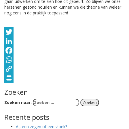
gaan uitwerken om te zien hoe dit gebeurt. Zo blijven we onze
hersenen gezond houden en kunnen we die theorie van weleer
nog eens in de praktijk toepassen!
Twitter
LinkedIn
Facebook
WhatsApp
Copy
Link
PrintFriendly
Zoeken
Zoeken naar:
Recente posts
AI, een zegen of een vloek?